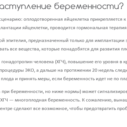
наступление беременности?
сценарию: оплодотворенная яйцеклетка прикрепляется к 
лантации яйцеклетки, проводится гормональная терапия
лой эпителия, предназначенный только для имплантации 
ать все вещества, которые понадобятся для развития пл
 гонадотропин человека (ХГЧ), повышение его уровня в 
е процедуры ЭКО, а дальше на протяжении 20 недель след
плода и принять меры, если беременность идет не по пл
 при беременности, но ниже нормы) может сигнализиро
ь ХГЧ — многоплодная беременность. К сожалению, вын
центре сделают все возможное, чтобы предотвратить про