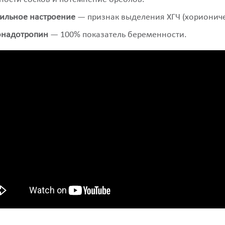
бильное настроение
— признак выделения ХГЧ (хориониче
онадотропин
— 100% показатель беременности.