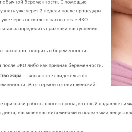
от обычной беременности. С помощью
знать уже через 2 недели после процедуры.
 уже через несколько часов после ЭКО
пытаясь определить признаки наступления
т косвенно говорить о беременности:
 после ЭКО либо как признак беременности.
ство жара
— косвенное свидетельство
еменности. Этот гормон готовит женский
е признаки работы прогестерона, который подавляет имм
ма диета, насыщенная витаминами и полезными вещества
ности сосков и потемнение ореолов.