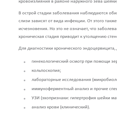
кровоизлияния в районе наружного зева шейки,
В острой стадии заболевания наблюдаются обил
слизи зависят от вида инфекции. От этого такж
исчезновения. Но это не означает, что заболев
хроническая стадия приводит к утолщению сте
Для диагностики хронического эндоцервицита, 
гинекологический осмотр при помощи зе
кольпоскопия;
лабораторные исследования (микробиоло
иммуноферментный анализ и прочие спе
УЗИ (эхопризнаки: гипертрофия шейки мат
анализ крови (клинический).