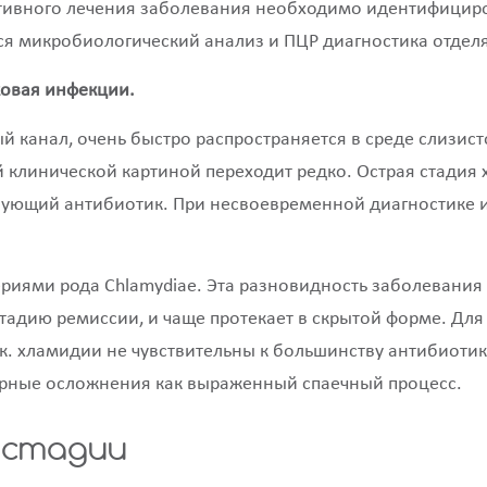
ктивного лечения заболевания необходимо идентифицир
ся микробиологический анализ и ПЦР диагностика отдел
ковая инфекции.
й канал, очень быстро распространяется в среде слизи
й клинической картиной переходит редко. Острая стадия
твующий антибиотик. При несвоевременной диагностике и
иями рода Chlamydiae. Эта разновидность заболевания
в стадию ремиссии, и чаще протекает в скрытой форме. Д
.к. хламидии не чувствительны к большинству антибиоти
терные осложнения как выраженный спаечный процесс.
 стадии