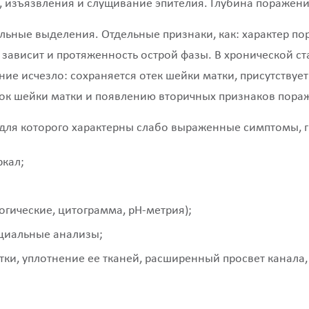
 изъязвления и слущивание эпителия. Глубина поражени
ьные выделения. Отдельные признаки, как: характер пор
е зависит и протяженность острой фазы. В хронической 
ание исчезло: сохраняется отек шейки матки, присутствуе
нок шейки матки и появлению вторичных признаков пора
для которого характерны слабо выраженные симптомы, ги
ркал;
гические, цитограмма, pH-метрия);
циальные анализы;
ки, уплотнение ее тканей, расширенный просвет канала, 