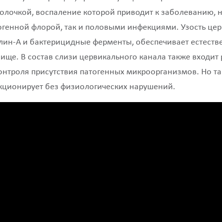
оболочкой, воспаление которой приводит к заболеванию
огенной флорой, так и половыми инфекциями. Узость цер
ин-А и бактерицидные ферменты, обеспечивает естеств
лище. В состав слизи цервикального канала также входи
троля присутствия патогенных микроорганизмов. Но так
нкционирует без физиологических нарушений.