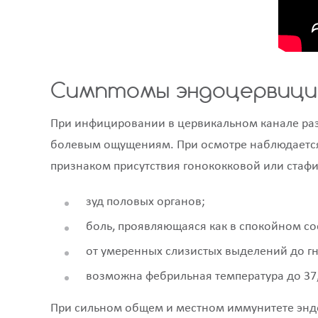
Симптомы эндоцервиц
При инфицировании в цервикальном канале разд
болевым ощущениям. При осмотре наблюдается
признаком присутствия гонококковой или стаф
зуд половых органов;
боль, проявляющаяся как в спокойном сос
от умеренных слизистых выделений до г
возможна фебрильная температура до 37
При сильном общем и местном иммунитете энд