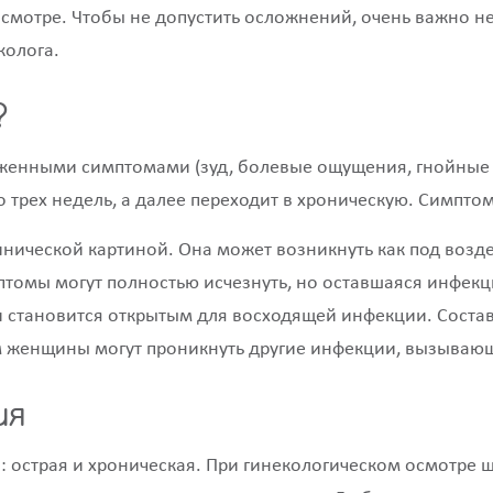
осмотре. Чтобы не допустить осложнений, очень важно н
колога.
?
аженными симптомами (зуд, болевые ощущения, гнойные 
о трех недель, а далее переходит в хроническую. Симпт
инической картиной. Она может возникнуть как под возде
птомы могут полностью исчезнуть, но оставшаяся инфекц
 становится открытым для восходящей инфекции. Состав 
зм женщины могут проникнуть другие инфекции, вызываю
ия
 острая и хроническая. При гинекологическом осмотре 