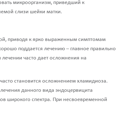
овать микроорганизм, приведший к
яемой слизи шейки матки.
стой, приводя к ярко выраженным симптомам
 хорошо поддается лечению – главное правильно
 лечении часто дает осложнения на
 часто становится осложнением хламидиоза.
ля лечения данного вида эндоцервицита
ков широкого спектра. При несвоевременной