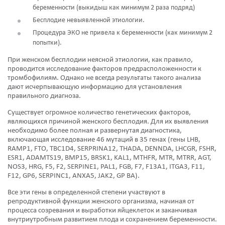
беременности (выкидыш как минимум 2 раза подряд)
Бесплодие невыявленной этиологии.
Процедура ЭКО не привела к беременности (как минимум 2
попытки).
При женском бесплодии неясной этиологии, как правило,
проводится исследование факторов предрасположенности к
тромбофилиям. Однако не всегда результаты такого анализа
дают исчерпывающую информацию для установления
правильного диагноза.
Существует огромное количество генетических факторов,
являющихся причиной женского бесплодия. Для их выявления
необходимо более полная и развернутая диагностика,
включающая исследование 46 мутаций в 35 генах (гены LHB,
RAMP1, FTO, TBC1D4, SERPRINA12, THADA, DENNDA, LHCGR, FSHR,
ESR1, ADAMTS19, BMP15, BRSK1, KAL1, MTHFR, MTR, MTRR, AGT,
NOS3, HRG, F5, F2, SERPINE1, PAL1, FGB, F7, F13A1, ITGA3, F11,
F12, GP6, SERPINC1, ANXA5, JAK2, GP BA).
Все эти гены в определенной степени участвуют в
репродуктивной функции женского организма, начиная от
процесса созревания и выработки яйцеклеток и заканчивая
внутриутробным развитием плода и сохранением беременности.