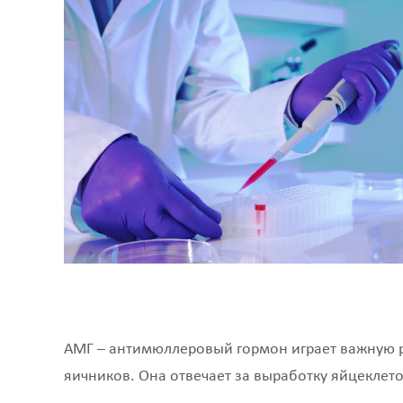
АМГ – антимюллеровый гормон играет важную р
яичников. Она отвечает за выработку яйцеклето