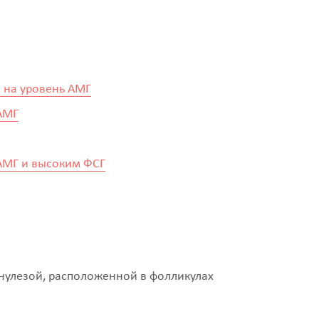
а на уровень АМГ
АМГ
АМГ и высоким ФСГ
нулезой, расположенной в фолликулах