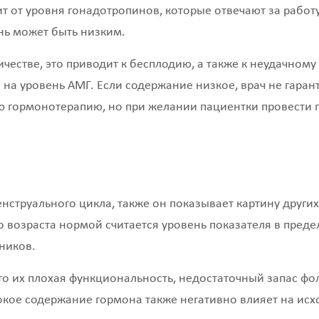
 от уровня гонадотропинов, которые отвечают за работу 
нь может быть низким.
честве, это приводит к бесплодию, а также к неудачному
а уровень АМГ. Если содержание низкое, врач не гаран
ую гормонотерапию, но при желании пациентки провести
нструального цикла, также он показывает картину других
возраста нормой считается уровень показателя в предел
ников.
то их плохая функциональность, недостаточный запас фо
окое содержание гормона также негативно влияет на исх